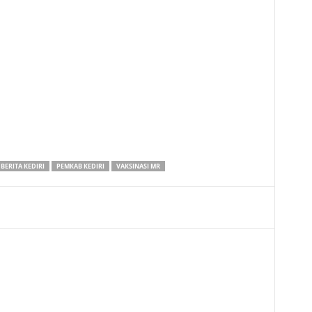
BERITA KEDIRI
PEMKAB KEDIRI
VAKSINASI MR