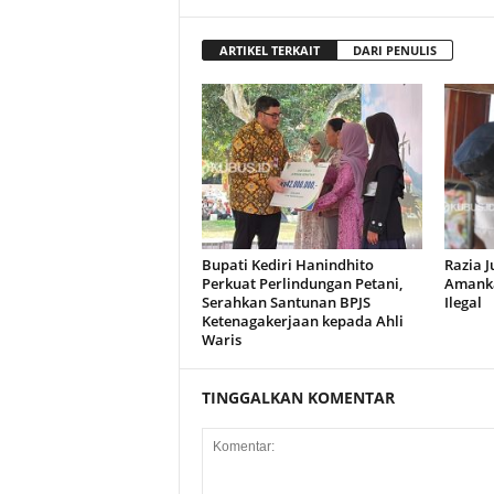
ARTIKEL TERKAIT
DARI PENULIS
Bupati Kediri Hanindhito
Razia J
Perkuat Perlindungan Petani,
Amanka
Serahkan Santunan BPJS
Ilegal
Ketenagakerjaan kepada Ahli
Waris
TINGGALKAN KOMENTAR