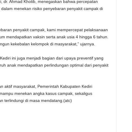
i, dr. Ahmad Khotib, menegaskan bahwa percepatan
is dalam menekan risiko penyebaran penyakit campak di
rsebaran penyakit campak, kami mempercepat pelaksanaan
lum mendapatkan vaksin serta anak usia 4 hingga 6 tahun.
ngun kekebalan kelompok di masyarakat,” ujarnya.
ediri ini juga menjadi bagian dari upaya preventif yang
uruh anak mendapatkan perlindungan optimal dari penyakit
ran aktif masyarakat, Pemerintah Kabupaten Kediri
ni mampu menekan angka kasus campak, sekaligus
n terlindungi di masa mendatang.(atc)