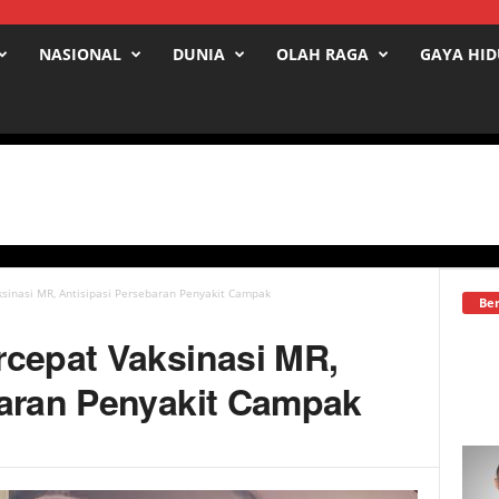
NASIONAL
DUNIA
OLAH RAGA
GAYA HI
sinasi MR, Antisipasi Persebaran Penyakit Campak
Ber
rcepat Vaksinasi MR,
baran Penyakit Campak