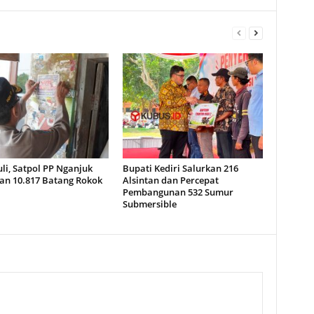
uli, Satpol PP Nganjuk
Bupati Kediri Salurkan 216
n 10.817 Batang Rokok
Alsintan dan Percepat
Pembangunan 532 Sumur
Submersible