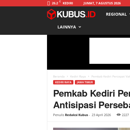
C
KEDIRI
JUMAT, 7 AGUSTUS 2026
26.2
REGIONAL
K
LAINNYA
u
b
u
s
Beranda
Kediri Raya
Pemkab Kediri Percepat Vak
KEDIRI RAYA
JAWA TIMUR
Pemkab Kediri Pe
Antisipasi Perse
Penulis
Redaksi Kubus
-
23 April 2026
2227