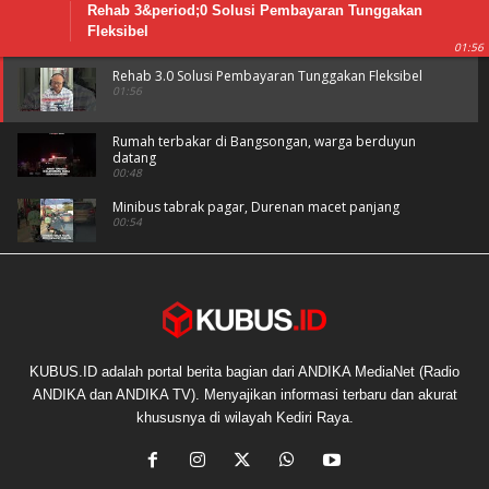
Rehab 3&period;0 Solusi Pembayaran Tunggakan
Fleksibel
01:56
Rehab 3.0 Solusi Pembayaran Tunggakan Fleksibel
01:56
Rumah terbakar di Bangsongan, warga berduyun
datang
00:48
Minibus tabrak pagar, Durenan macet panjang
00:54
Karhutla Bromo belum padam, dua helikopter
dikerahkan
01:37
Rehab 3.0 Solusi Pembayaran Tunggakan Fleksibel.
Cicil Sesuai Kemampuan, JKN Aktif Kembali
45:05
KUBUS.ID adalah portal berita bagian dari ANDIKA MediaNet (Radio
ANDIKA dan ANDIKA TV). Menyajikan informasi terbaru dan akurat
Pedestrian kotor, stop buang sampah sembarangan
khususnya di wilayah Kediri Raya.
00:42
Maling gagal bobol kotak amal
00:42