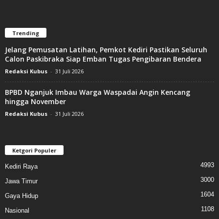
Perbaikan jalan di Kandat lalin bergantian
00:07
Trending
Jelang Pemusatan Latihan, Pemkot Kediri Pastikan Seluruh
Truk patas as jalur Kediri - Blitar
00:27
Calon Paskibraka Siap Emban Tugas Pengibaran Bendera
Redaksi Kubus
-
31 Juli 2026
Bupati Kediri perkuat perlindungan petani lewat BPJS
Ketenagakerjaan
BPBD Nganjuk Imbau Warga Waspadai Angin Kencang
01:46
hingga November
Redaksi Kubus
-
31 Juli 2026
Ketgori Populer
4993
Kediri Raya
3000
Jawa Timur
1604
Gaya Hidup
1108
Nasional