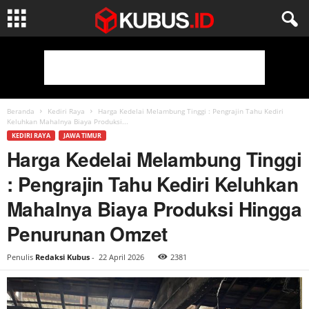
Beranda
Kediri Raya
Harga Kedelai Melambung Tinggi : Pengrajin Tahu Kediri
Keluhkan Mahalnya Biaya Produksi...
KEDIRI RAYA
JAWA TIMUR
Harga Kedelai Melambung Tinggi
: Pengrajin Tahu Kediri Keluhkan
Mahalnya Biaya Produksi Hingga
Penurunan Omzet
Penulis
Redaksi Kubus
-
22 April 2026
2381