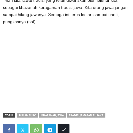
“Mari kita rawat tradisi yang telah diwariskan oleh leluhur kita,
sebagai khazanah keragaman tradisi jawa. Kita orang jawa jangan
sampai hilang jawanya. Semoga ini terus lestari sampai nanti,”
pungkasnya.(sof)
TOPIK
BULAN SURO
KHAZANAH JAWA
TRADISI JAMASAN PUSAKA