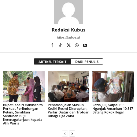
Redaksi Kubus
https://kubus.id
ARTIKEL TERKAIT
DARI PENULIS
Bupati Kediri Hanindhito
Penataan Jalan Stasiun
Razia Juli, Satpol PP
Perkuat Perlindungan
Kediri Resmi Diterapkan,
Nganjuk Amankan 10.817
Petani, Serahkan
Parkir Diatur dan Trotoar
Batang Rokok Ilegal
Santunan BPJS
Dibagi Tiga Zona
Ketenagakerjaan kepada
Ahli Waris