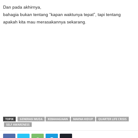
Dan pada akhirnya,
bahagia bukan tentang “kapan waktunya tepat”, tapi tentang
apakah kita mau merasakannya sekarang.
TOPIK
GENERASI MUDA
KEBAHAGIAAN
MAKNA HIDUP
QUARTER LIFE CRISIS
SELF AWARENESS