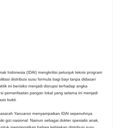
nak Indonesia (IDAI) mengkritisi petunjuk teknis program
tasi distribusi susu formula bagi bayi tanpa didasari
aktik ini berisiko menjadi disrupsi terhadap angka
orsi pemanfaatan pangan lokal yang selama ini menjadi
is bukti.
m Basarah Yanuarso menyampaikan IDAI sepenuhnya
gizi nasional. Namun sebagai dokter spesialis anak,
 untuk mengingatkan bahwa kebijakan distribusi susu