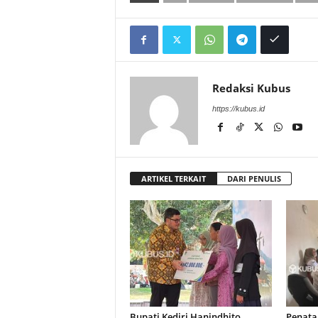
Redaksi Kubus
https://kubus.id
ARTIKEL TERKAIT
DARI PENULIS
Bupati Kediri Hanindhito
Penataa