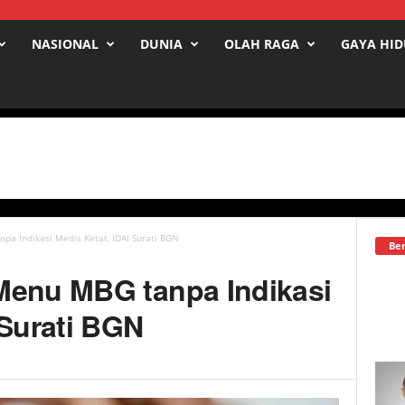
NASIONAL
DUNIA
OLAH RAGA
GAYA HI
pa Indikasi Medis Ketat, IDAI Surati BGN
Ber
Menu MBG tanpa Indikasi
 Surati BGN