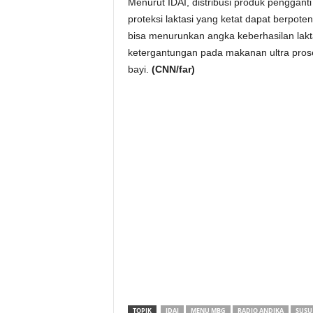
Menurut IDAI, distribusi produk pengganti
proteksi laktasi yang ketat dapat berpote
bisa menurunkan angka keberhasilan lakt
ketergantungan pada makanan ultra proses
bayi.
(CNN/far)
TOPIK
IDAI
MENU MBG
RADIO ANDIKA
SUSU