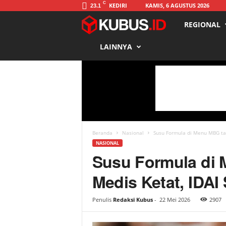
C
KEDIRI
KAMIS, 6 AGUSTUS 2026
23.1
REGIONAL
K
LAINNYA
u
b
u
s
Beranda
Nasional
Susu Formula di Menu MBG tan
NASIONAL
Susu Formula di 
Medis Ketat, IDAI
Penulis
Redaksi Kubus
-
22 Mei 2026
2907