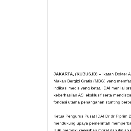
JAKARTA, (KUBUS.ID) –
Ikatan Dokter A
Makan Bergizi Gratis (MBG) yang memfasili
indikasi medis yang ketat. IDAI menilai pr
keberhasilan ASI eksklusif serta mendist
fondasi utama penanganan stunting berbas
Ketua Pengurus Pusat IDAI Dr dr Pipri
mendukung upaya pemerintah memperbaiki 
IDAI memiliki kewajiban moral dan ilmiah