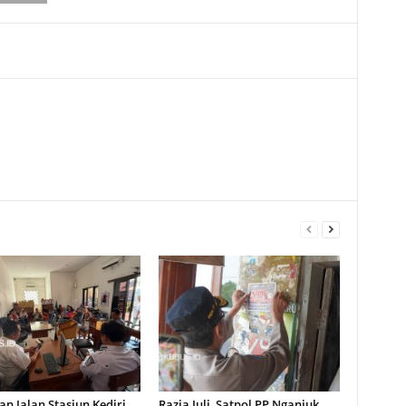
n Jalan Stasiun Kediri
Razia Juli, Satpol PP Nganjuk