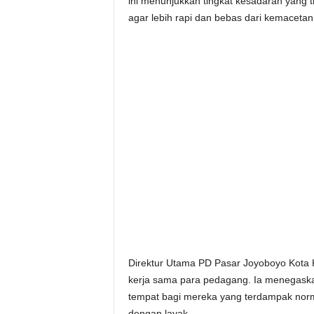
ini menunjukkan tingkat kesadaran yang 
agar lebih rapi dan bebas dari kemacetan
Direktur Utama PD Pasar Joyoboyo Kota K
kerja sama para pedagang. Ia menegaska
tempat bagi mereka yang terdampak norm
dengan layak.