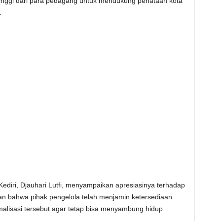
tinggi dari para pedagang untuk mendukung penataan kota
.
ediri, Djauhari Lutfi, menyampaikan apresiasinya terhadap
n bahwa pihak pengelola telah menjamin ketersediaan
alisasi tersebut agar tetap bisa menyambung hidup