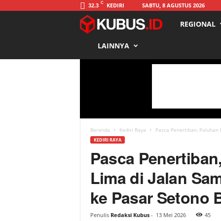
C
KEDIRI
SABTU, 8 AGUSTUS 2026
32.3
REGIONAL
K
LAINNYA
u
b
u
s
Beranda
Kediri Raya
Pasca Penertiban, Puluhan 
KEDIRI RAYA
Pasca Penertiban
Lima di Jalan Sa
ke Pasar Setono B
Penulis
Redaksi Kubus
-
13 Mei 2026
45