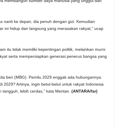
upaya membangun sumber daya manusia yang unggul dan
as nanti ke depan, dia penuh dengan gizi. Kemudian
ar ini hidup dan langsung yang merasakan rakyat,” ucap
 itu tidak memiliki kepentingan politik, melainkan murni
akyat serta mempersiapkan generasi penerus bangsa yang
ita beri (MBG). Pemilu 2029 enggak ada hubungannya.
 2029? Artinya, ingin betul-betul untuk rakyat Indonesia
 tangguh, lebih cerdas,” kata Mentan.
(ANTARA/far)