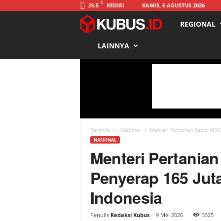
C
KEDIRI
KAMIS, 6 AGUSTUS 2026
26.5
REGIONAL
K
LAINNYA
u
b
u
s
Beranda
Nasional
Menteri Pertanian Sebut MBG 
NASIONAL
Menteri Pertanian
Penyerap 165 Juta
Indonesia
Penulis
Redaksi Kubus
-
9 Mei 2026
3325