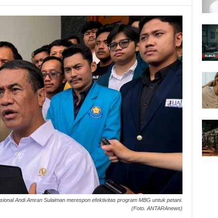
sional Andi Amran Sulaiman merespon efektivitas program MBG untuk petani.
(Foto. ANTARAnews)