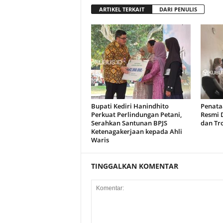
ARTIKEL TERKAIT
DARI PENULIS
Bupati Kediri Hanindhito
Penataa
Perkuat Perlindungan Petani,
Resmi D
Serahkan Santunan BPJS
dan Tro
Ketenagakerjaan kepada Ahli
Waris
TINGGALKAN KOMENTAR