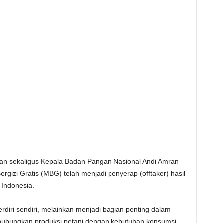
ian sekaligus Kepala Badan Pangan Nasional Andi Amran
izi Gratis (MBG) telah menjadi penyerap (offtaker) hasil
h Indonesia.
rdiri sendiri, melainkan menjadi bagian penting dalam
hubungkan produksi petani dengan kebutuhan konsumsi