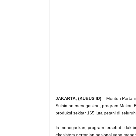
JAKARTA, (KUBUS.ID) –
Menteri Pertan
Sulaiman menegaskan, program Makan Berg
produksi sekitar 165 juta petani di seluru
Ia menegaskan, program tersebut tidak be
ekosistem pertanian nasional yang meng