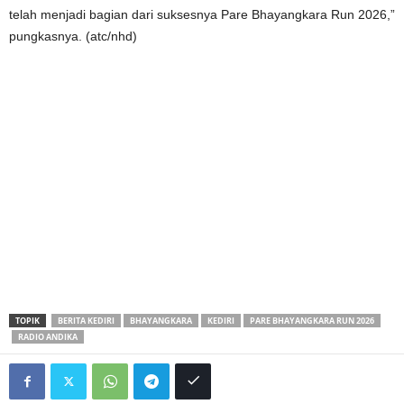
telah menjadi bagian dari suksesnya Pare Bhayangkara Run 2026,”
pungkasnya. (atc/nhd)
TOPIK
BERITA KEDIRI
BHAYANGKARA
KEDIRI
PARE BHAYANGKARA RUN 2026
RADIO ANDIKA