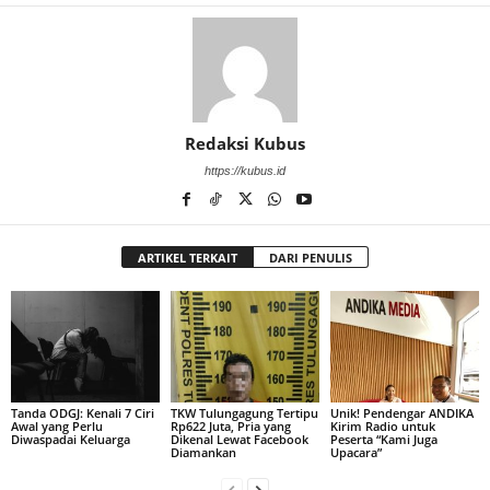
Redaksi Kubus
https://kubus.id
ARTIKEL TERKAIT
DARI PENULIS
Tanda ODGJ: Kenali 7 Ciri
TKW Tulungagung Tertipu
Unik! Pendengar ANDIKA
Awal yang Perlu
Rp622 Juta, Pria yang
Kirim Radio untuk
Diwaspadai Keluarga
Dikenal Lewat Facebook
Peserta “Kami Juga
Diamankan
Upacara”