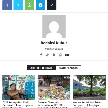
Redaksi Kubus
https://kubus.id
ARTIKEL TERKAIT
DARI PENULIS
DLH Kabupaten Kediri
Darurat Sampah,
Warga Kediri Keluhkan
Berhasil Tekan Lonjakan
Keberadaan TPS 3R di
Sampah di Jalan Jaya
Sampah Selama
Kabupaten Kediri Masih
Wijaya Pare