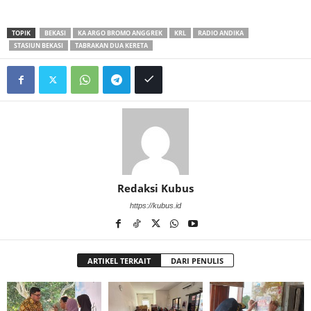
TOPIK
BEKASI
KA ARGO BROMO ANGGREK
KRL
RADIO ANDIKA
STASIUN BEKASI
TABRAKAN DUA KERETA
Redaksi Kubus
https://kubus.id
ARTIKEL TERKAIT
DARI PENULIS