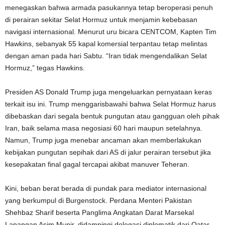
menegaskan bahwa armada pasukannya tetap beroperasi penuh
di perairan sekitar Selat Hormuz untuk menjamin kebebasan
navigasi internasional. Menurut uru bicara CENTCOM, Kapten Tim
Hawkins, sebanyak 55 kapal komersial terpantau tetap melintas
dengan aman pada hari Sabtu. “Iran tidak mengendalikan Selat
Hormuz,” tegas Hawkins.
Presiden AS Donald Trump juga mengeluarkan pernyataan keras
terkait isu ini. Trump menggarisbawahi bahwa Selat Hormuz harus
dibebaskan dari segala bentuk pungutan atau gangguan oleh pihak
Iran, baik selama masa negosiasi 60 hari maupun setelahnya.
Namun, Trump juga menebar ancaman akan memberlakukan
kebijakan pungutan sepihak dari AS di jalur perairan tersebut jika
kesepakatan final gagal tercapai akibat manuver Teheran.
Kini, beban berat berada di pundak para mediator internasional
yang berkumpul di Burgenstock. Perdana Menteri Pakistan
Shehbaz Sharif beserta Panglima Angkatan Darat Marsekal
Lapangan Asim Munir, didampingi delegasi diplomatik dari Qatar