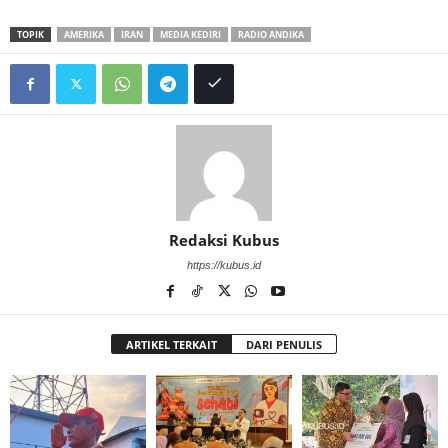
TOPIK
AMERIKA
IRAN
MEDIA KEDIRI
RADIO ANDIKA
Redaksi Kubus
https://kubus.id
ARTIKEL TERKAIT
DARI PENULIS