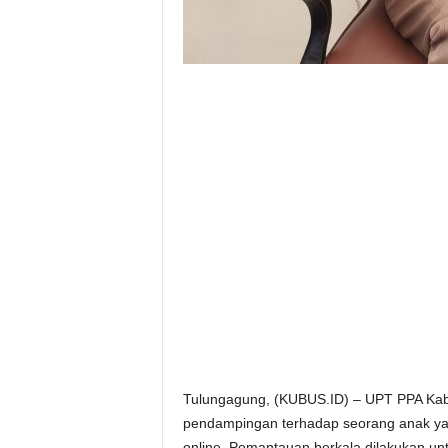
Tulungagung, (KUBUS.ID) – UPT PPA Kab
pendampingan terhadap seorang anak yan
online. Pemantauan berkala dilakukan unt