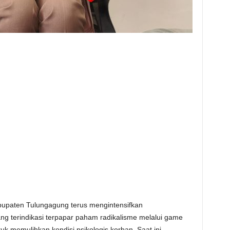
upaten Tulungagung terus mengintensifkan
g terindikasi terpapar paham radikalisme melalui game
uk memulihkan kondisi psikologis korban. Saat ini