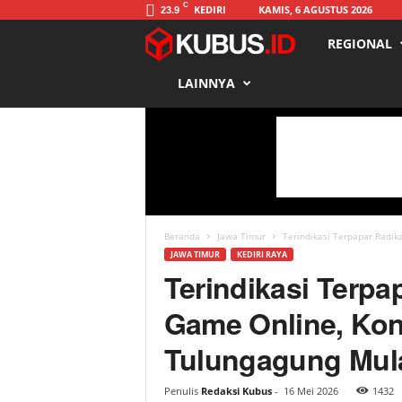
C
KEDIRI
KAMIS, 6 AGUSTUS 2026
23.9
REGIONAL
K
LAINNYA
u
b
u
s
Beranda
Jawa Timur
Terindikasi Terpapar Radik
JAWA TIMUR
KEDIRI RAYA
Terindikasi Terpa
Game Online, Kon
Tulungagung Mula
Penulis
Redaksi Kubus
-
16 Mei 2026
1432