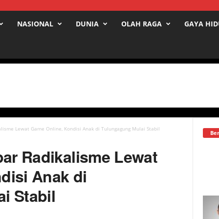
NASIONAL
DUNIA
OLAH RAGA
GAYA HI
alisme Lewat Game Online, Kondisi Anak di Tulungagung Mulai Stabil
Ber
par Radikalisme Lewat
disi Anak di
i Stabil