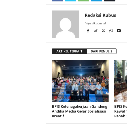
Redaksi Kubus
https://kubus.id
ARTIKEL TERKAIT
DARI PENULIS
BPJS Ketenagakerjaan Gandeng
BPJS K
Andika Media Gelar Sosialisasi
Kawal 
Kreatif
Rehab 