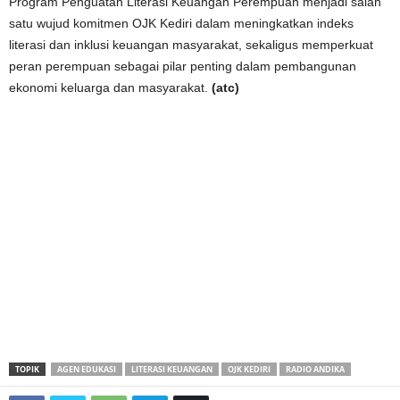
Program Penguatan Literasi Keuangan Perempuan menjadi salah
satu wujud komitmen OJK Kediri dalam meningkatkan indeks
literasi dan inklusi keuangan masyarakat, sekaligus memperkuat
peran perempuan sebagai pilar penting dalam pembangunan
ekonomi keluarga dan masyarakat.
(atc)
TOPIK
AGEN EDUKASI
LITERASI KEUANGAN
OJK KEDIRI
RADIO ANDIKA