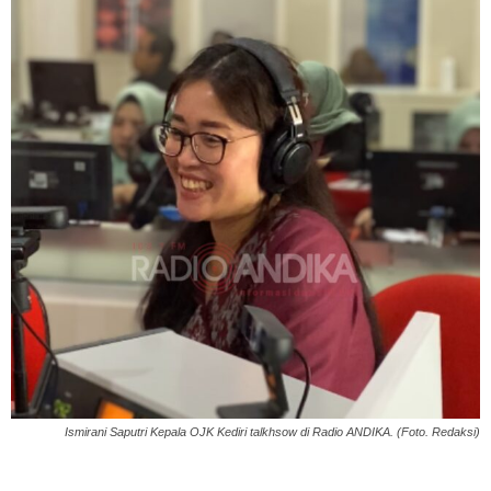
Ismirani Saputri Kepala OJK Kediri talkhsow di Radio ANDIKA. (Foto. Redaksi)