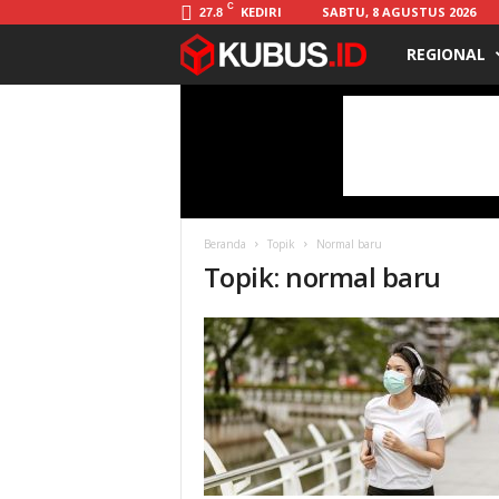
C
KEDIRI
SABTU, 8 AGUSTUS 2026
27.8
REGIONAL
K
u
b
u
Beranda
Topik
Normal baru
s
Topik: normal baru