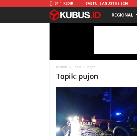
C
KEDIRI
SABTU, 8 AGUSTUS 2026
34
REGIONAL
K
u
b
u
Beranda
Topik
Pujon
s
Topik: pujon