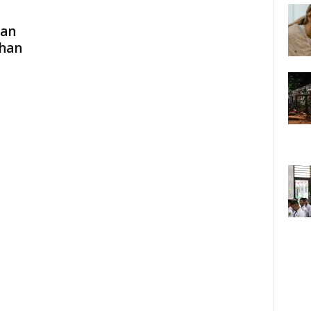
aan
han