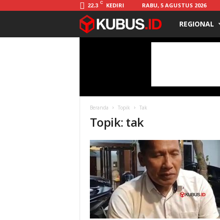
C
KEDIRI
RABU, 5 AGUSTUS 2026
22.3
REGIONAL
K
u
b
u
Beranda
Topik
Tak
s
Topik: tak