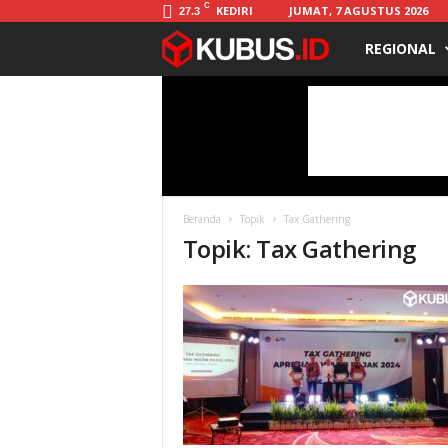
C
KEDIRI
JUMAT, 7 AGUSTUS 2026
27.3
REGIONAL
K
u
b
u
Beranda
Topik
Tax Gathering
s
Topik: Tax Gathering