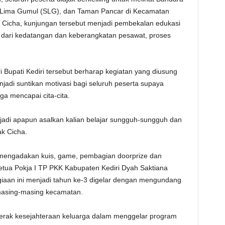
Lima Gumul (SLG), dan Taman Pancar di Kecamatan
 Cicha, kunjungan tersebut menjadi pembekalan edukasi
ai dari kedatangan dan keberangkatan pesawat, proses
i Bupati Kediri tersebut berharap kegiatan yang diusung
jadi suntikan motivasi bagi seluruh peserta supaya
 mencapai cita-cita.
njadi apapun asalkan kalian belajar sungguh-sungguh dan
ak Cicha.
n mengadakan kuis, game, pembagian doorprize dan
etua Pokja I TP PKK Kabupaten Kediri Dyah Saktiana
aan ini menjadi tahun ke-3 digelar dengan mengundang
 masing-masing kecamatan.
ak kesejahteraan keluarga dalam menggelar program