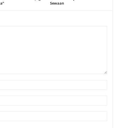
a”
Sewaan