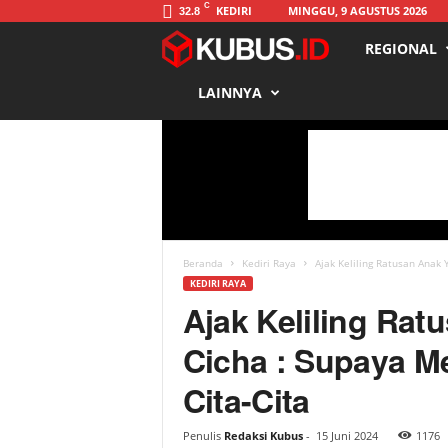
C
KEDIRI
MINGGU, 9 AGUSTUS 2026
32.8
REGIONAL
K
LAINNYA
u
b
u
s
Beranda
Kediri Raya
Ajak Keliling Ratusan Anak 
KEDIRI RAYA
Ajak Keliling Rat
Cicha : Supaya Me
Cita-Cita
Penulis
Redaksi Kubus
-
15 Juni 2024
1176