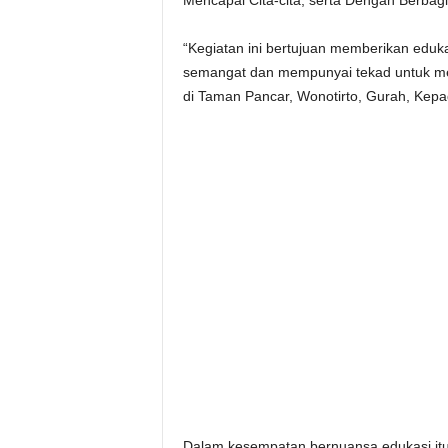
Mencapai Cita-cita, serta Dengan Berbagi 
“Kegiatan ini bertujuan memberikan eduka
semangat dan mempunyai tekad untuk men
di Taman Pancar, Wonotirto, Gurah, Kepa
Dalam kesempatan bernuansa edukasi itu, 