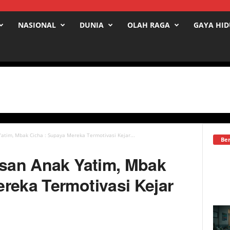
NASIONAL
DUNIA
OLAH RAGA
GAYA HI
Yatim, Mbak Cicha : Supaya Mereka Termotivasi Kejar...
Ber
usan Anak Yatim, Mbak
reka Termotivasi Kejar