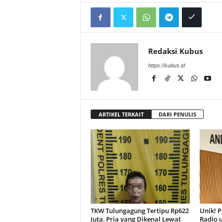
Redaksi Kubus
https://kubus.id
ARTIKEL TERKAIT
DARI PENULIS
TKW Tulungagung Tertipu Rp622
Unik! 
Juta, Pria yang Dikenal Lewat
Radio u