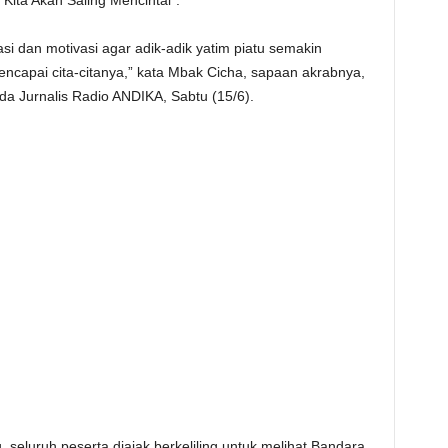
Kita Akan Saling Mencintai”.
si dan motivasi agar adik-adik yatim piatu semakin
capai cita-citanya,” kata Mbak Cicha, sapaan akrabnya,
da Jurnalis Radio ANDIKA, Sabtu (15/6).
seluruh peserta diajak berkeliling untuk melihat Bandara