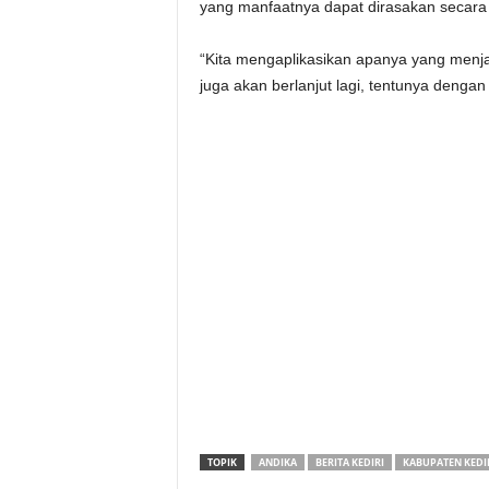
yang manfaatnya dapat dirasakan secara 
“Kita mengaplikasikan apanya yang menja
juga akan berlanjut lagi, tentunya denga
TOPIK
ANDIKA
BERITA KEDIRI
KABUPATEN KEDI