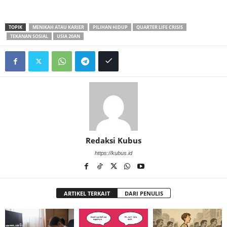
TOPIK
MENIKAH ATAU KARIER
PILIHAN HIDUP
QUARTER LIFE CRISIS
TEKANAN SOSIAL
USIA 20AN
Redaksi Kubus
https://kubus.id
ARTIKEL TERKAIT
DARI PENULIS