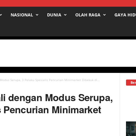
NASIONAL
DUNIA
OLAH RAGA
GAYA HI
 Modus Serupa, 3 Pelaku Spesialis Pencurian Minimarket Dibekuk di...
Ber
ali dengan Modus Serupa,
s Pencurian Minimarket