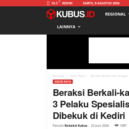
C
KEDIRI
SABTU, 8 AGUSTUS 2026
32.3
REGIONAL
K
LAINNYA
u
b
u
s
Beranda
Kediri Raya
Beraksi Berkali-kali dengan
KEDIRI RAYA
Beraksi Berkali-k
3 Pelaku Spesiali
Dibekuk di Kediri
Penulis
Redaksi Kubus
-
25 Juni 2026
1087