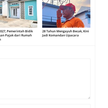
027, Pemerintah Bidik
28 Tahun Mengayuh Becak, Kini
san Pajak dari Rumah
Jadi Komandan Upacara
n