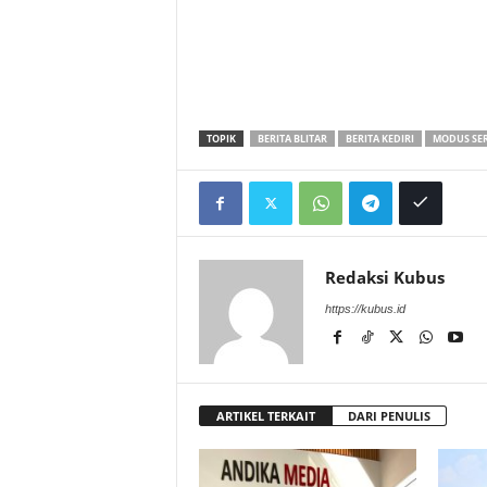
TOPIK
BERITA BLITAR
BERITA KEDIRI
MODUS SE
Redaksi Kubus
https://kubus.id
ARTIKEL TERKAIT
DARI PENULIS