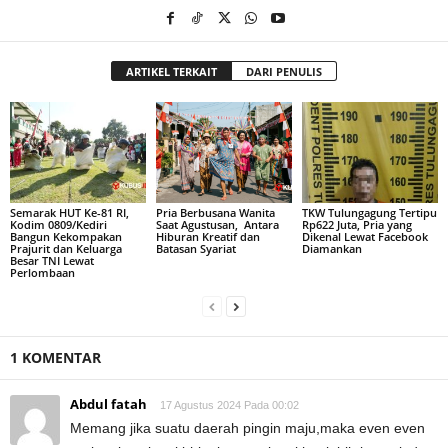
ARTIKEL TERKAIT
DARI PENULIS
Semarak HUT Ke-81 RI,
Pria Berbusana Wanita
TKW Tulungagung Tertipu
Kodim 0809/Kediri
Saat Agustusan, Antara
Rp622 Juta, Pria yang
Bangun Kekompakan
Hiburan Kreatif dan
Dikenal Lewat Facebook
Prajurit dan Keluarga
Batasan Syariat
Diamankan
Besar TNI Lewat
Perlombaan
1 KOMENTAR
Abdul fatah
17 Agustus 2024 Pada 00:02
Memang jika suatu daerah pingin maju,maka even even