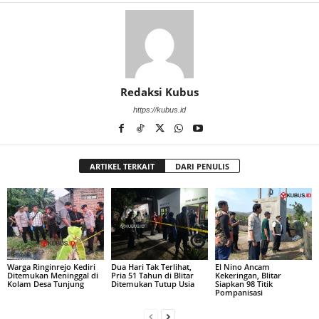
Redaksi Kubus
https://kubus.id
ARTIKEL TERKAIT
DARI PENULIS
Warga Ringinrejo Kediri
Dua Hari Tak Terlihat,
El Nino Ancam
Ditemukan Meninggal di
Pria 51 Tahun di Blitar
Kekeringan, Blitar
Kolam Desa Tunjung
Ditemukan Tutup Usia
Siapkan 98 Titik
Pompanisasi