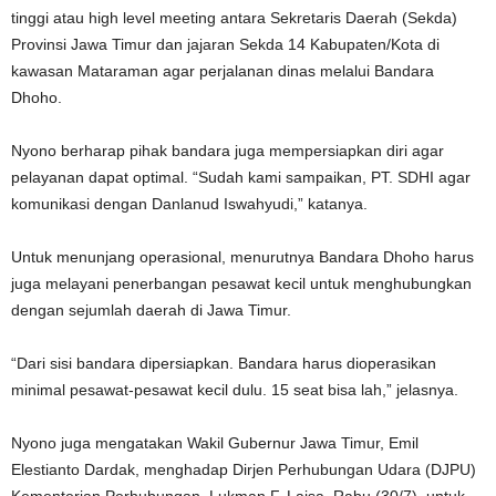
tinggi atau high level meeting antara Sekretaris Daerah (Sekda)
Provinsi Jawa Timur dan jajaran Sekda 14 Kabupaten/Kota di
kawasan Mataraman agar perjalanan dinas melalui Bandara
Dhoho.
Nyono berharap pihak bandara juga mempersiapkan diri agar
pelayanan dapat optimal. “Sudah kami sampaikan, PT. SDHI agar
komunikasi dengan Danlanud Iswahyudi,” katanya.
Untuk menunjang operasional, menurutnya Bandara Dhoho harus
juga melayani penerbangan pesawat kecil untuk menghubungkan
dengan sejumlah daerah di Jawa Timur.
“Dari sisi bandara dipersiapkan. Bandara harus dioperasikan
minimal pesawat-pesawat kecil dulu. 15 seat bisa lah,” jelasnya.
Nyono juga mengatakan Wakil Gubernur Jawa Timur, Emil
Elestianto Dardak, menghadap Dirjen Perhubungan Udara (DJPU)
Kementerian Perhubungan, Lukman F. Laisa, Rabu (30/7), untuk