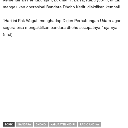
mengajukan operasioal Bandara Dhoho Kediri diaktifkan kembali.
“Hari ini Pak Wagub menghadap Dirjen Perhubungan Udara agar
segera bisa mengaktifkan bandara dhoho secepatnya,” ujarnya.
(nhd)
TOPIK
BANDARA
DHOHO
KABUPATEN KEDIRI
RADIO ANDIKA