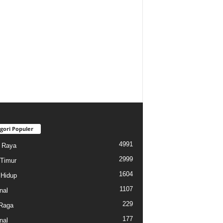
gori Populer
4991
i Raya
2999
Timur
1604
Hidup
1107
nal
229
Raga
177
nal