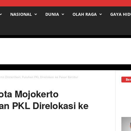
NASIONAL
DUNIA
OLAH RAGA
GAYA HI
to Disterilkan, Puluhan PKL Direlokasi ke Pasar Ketidur
Ber
ota Mojokerto
han PKL Direlokasi ke