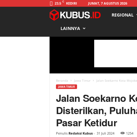
C
KEDIRI
JUMAT, 7 AGUSTUS 2026
23.5
REGIONAL
K
LAINNYA
u
b
u
s
Beranda
Jawa Timur
Jalan Soekarno Kota Mojoker
JAWA TIMUR
Jalan Soekarno K
Disterilkan, Pulu
Pasar Ketidur
Penulis
Redaksi Kubus
-
31 Juli 2024
1254