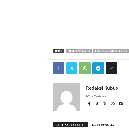
TOPIK
BERITA NGANJUK
PEMBUNUHAN NGANJUK
Redaksi Kubus
https://kubus.id
ARTIKEL TERKAIT
DARI PENULIS