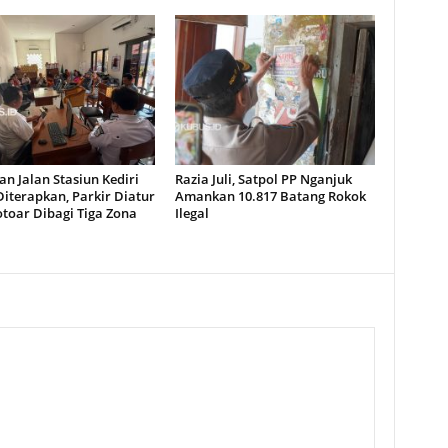
n Jalan Stasiun Kediri
Razia Juli, Satpol PP Nganjuk
iterapkan, Parkir Diatur
Amankan 10.817 Batang Rokok
toar Dibagi Tiga Zona
Ilegal