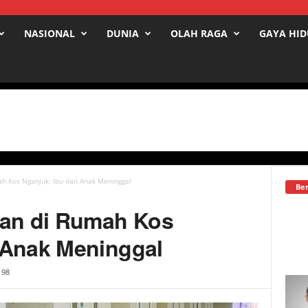
NASIONAL
DUNIA
OLAH RAGA
GAYA HI
 Kos Nganjuk: Ibu dan Anak Meninggal
Ber
an di Rumah Kos
 Anak Meninggal
98