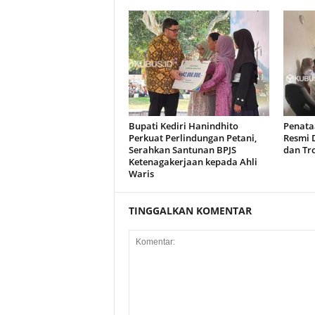
Bupati Kediri Hanindhito
Penataa
Perkuat Perlindungan Petani,
Resmi D
Serahkan Santunan BPJS
dan Tro
Ketenagakerjaan kepada Ahli
Waris
TINGGALKAN KOMENTAR