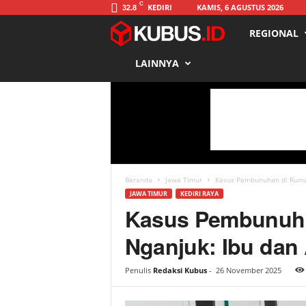
C
KEDIRI
KAMIS, 6 AGUSTUS 2026
32.8
REGIONAL
K
LAINNYA
u
b
u
s
Beranda
Jawa Timur
Kasus Pembunuhan di Rumah
JAWA TIMUR
KEDIRI RAYA
Kasus Pembunuh
Nganjuk: Ibu dan
Penulis
Redaksi Kubus
-
26 November 2025