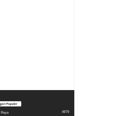
gori Populer
4979
i Raya