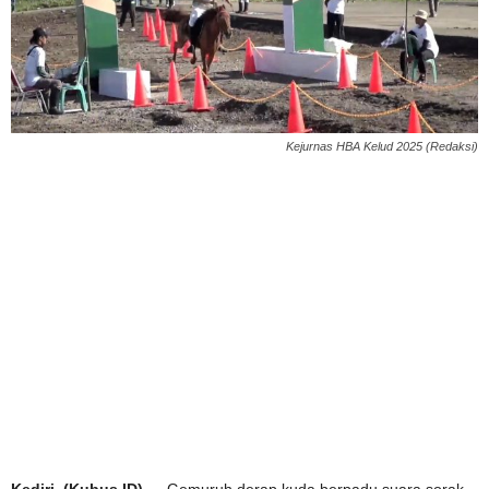
Kejurnas HBA Kelud 2025 (Redaksi)
Kediri, (Kubus.ID)
— Gemuruh derap kuda berpadu suara sorak