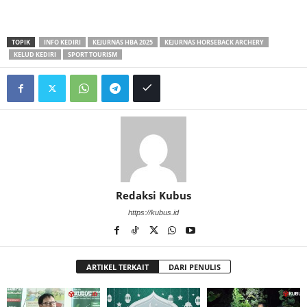
TOPIK
INFO KEDIRI
KEJURNAS HBA 2025
KEJURNAS HORSEBACK ARCHERY
KELUD KEDIRI
SPORT TOURISM
Redaksi Kubus
https://kubus.id
ARTIKEL TERKAIT
DARI PENULIS