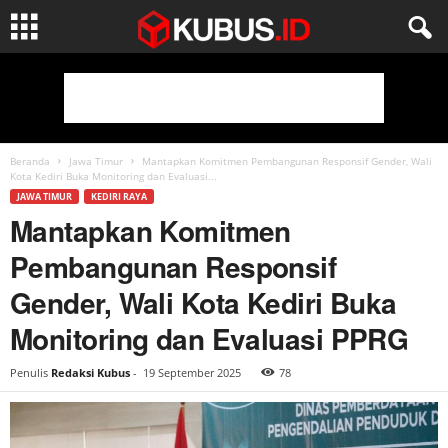
Beranda
Jawa Timur
Mantapkan Komitmen Pembangunan Responsif Gender, Wali
Kota Kediri Buka Monitoring dan Evaluasi...
JAWA TIMUR
KEDIRI RAYA
Mantapkan Komitmen
Pembangunan Responsif
Gender, Wali Kota Kediri Buka
Monitoring dan Evaluasi PPRG
Penulis
Redaksi Kubus
-
19 September 2025
78