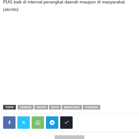
PUG baik di internal perangkat daerah maupun di masyarakat.
(atc/slv)
TOPIK
GENDER
KEDIRI
KOTA
MBAK WALI
VINANDA