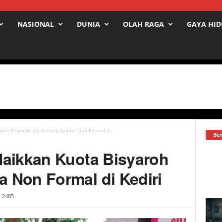
NASIONAL
DUNIA
OLAH RAGA
GAYA HI
ota Bisyaroh untuk Guru Agama Non Formal di...
Ber
Naikkan Kuota Bisyaroh
 Non Formal di Kediri
2485