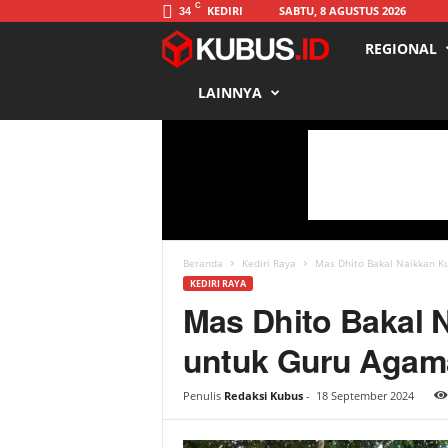
C
KEDIRI
SABTU, 8 AGUSTUS 2026
34
REGIONAL
K
LAINNYA
u
b
u
s
Beranda
Kediri Raya
Mas Dhito Bakal Naikkan Ku
KEDIRI RAYA
Mas Dhito Bakal 
untuk Guru Agama
Penulis
Redaksi Kubus
-
18 September 2024