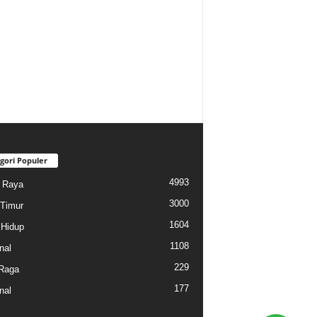
gori Populer
4993
i Raya
3000
Timur
1604
Hidup
1108
nal
229
Raga
177
nal