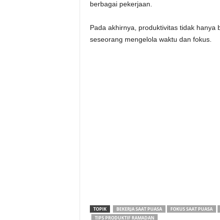
berbagai pekerjaan.
Pada akhirnya, produktivitas tidak hanya 
seseorang mengelola waktu dan fokus.
TOPIK
BEKERJA SAAT PUASA
FOKUS SAAT PUASA
TIPS PRODUKTIF RAMADAN