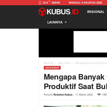
C
KEDIRI
MINGGU, 9 AGUSTUS 2026
32.8
REGIONAL
K
LAINNYA
u
b
u
s
Beranda
Gaya Hidup
Mengapa Banyak Orang Just
GAYA HIDUP
Mengapa Banyak 
Produktif Saat B
Penulis
Redaksi Kubus
-
11 Maret 2026
138