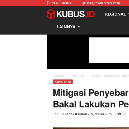
C
KEDIRI
JUMAT, 7 AGUSTUS 2026
33.4
REGIONAL
K
LAINNYA
u
b
u
s
Beranda
Kediri Raya
Mitigasi Penyebaran PMK, 
KEDIRI RAYA
Mitigasi Penyeba
Bakal Lakukan P
Penulis
Redaksi Kubus
-
8 Januari 2025
62