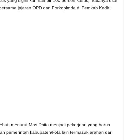
kasus yang signifikan hampir 100 persen kasus,” katanya usai
 bersama jajaran OPD dan Forkopimda di Pemkab Kediri,
but, menurut Mas Dhito menjadi pekerjaan yang harus
tkan pemerintah kabupaten/kota lain termasuk arahan dari