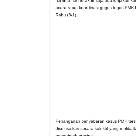
“Di lima hari terakhir saja ada lonjakan 
acara rapat koordinasi gugus tugas PMK
Rabu (8/1).
Penanganan penyebaran kasus PMK terse
diselesaikan secara kolektif yang meliba
pemerintah provinsi.