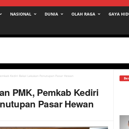
NASIONAL
DUNIA
OLAH RAGA
GAYA HI
Pemkab Kediri Bakal Lakukan Penutupan Pasar Hewan
Ber
ran PMK, Pemkab Kediri
enutupan Pasar Hewan