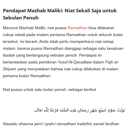
Pendapat Mazhab Maliki: Niat Sekali Saja untuk
Sebulan Penuh
Menurut Mazhab Maliki, niat puasa
Ramadhan
bisa dilakukan
cukup sekali pada malam pertama Ramadhan untuk seluruh bulan
tersebut. Ini berarti, Anda tidak perlu memperbarui niat setiap
malam, karena puasa Ramadhan dianggap sebagai satu kesatuan
ibadah yang berlangsung sebulan penuh. Pendapat ini
berlandaskan pada pemikiran Yusuf Al-Qaradlawi dalam
Fiqh al-
Shiyam
yang menyatakan bahwa niat cukup dilakukan di malam
pertama bulan Ramadhan.
Niat puasa untuk satu bulan penuh, sebagai berikut
نَوَيْتُ صَوْمَ جَمِيْعِ شَهْرِ رَمَضَانِ هٰذِهِ السَّنَةِ فَرْضًا لِلّٰهِ تَعَالَى
Nawaitu shauma jami’i syahri ramadhani hadzihis sanati fardhan