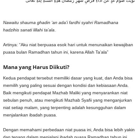
نَوَيْتُ صَوْمَ غَدٍ عَنْ أَدَاءِ فَرْضِ شَهْرِ رَمَضَانَ هَذِهِ السَّنَةِ لِلّٰهِ تَعَالَى
Nawaitu shauma ghadin ‘an ada’i fardhi syahri Ramadhana
hadzihis sanati lillahi ta’ala
.
Artinya: “Aku niat berpuasa esok hari untuk menunaikan kewajiban
puasa bulan Ramadhan tahun ini, karena Allah Ta’ala”
Mana yang Harus Diikuti?
Kedua pendapat tersebut memiliki dasar yang kuat, dan Anda bisa
memilih yang paling sesuai dengan kondisi dan kebiasaan Anda.
Baik mengikuti pendapat Mazhab Maliki yang menyarankan niat
sebulan penuh, atau mengikuti Mazhab Syafii yang menganjurkan
niat setiap malam, yang terpenting adalah kesungguhan dalam
menjalankan ibadah puasa.
Dengan memahami perbedaan niat puasa ini, Anda bisa lebih yakin
dan tenang dalam menjalani ibadah puasa Ramadhan tahun ini.