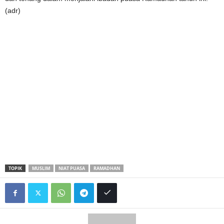
(adr)
TOPIK
MUSLIM
NIAT PUASA
RAMADHAN