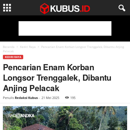
Beranda
Kediri Raya
Pencarian Enam Korban Longsor Trenggalek, Dibantu Anjing
Pelacak
KEDIRI RAYA
Pencarian Enam Korban
Longsor Trenggalek, Dibantu
Anjing Pelacak
Penulis
Redaksi Kubus
-
21 Mei 2025
195