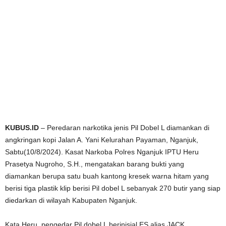
KUBUS.ID
– Peredaran narkotika jenis Pil Dobel L diamankan di
angkringan kopi Jalan A. Yani Kelurahan Payaman, Nganjuk,
Sabtu(10/8/2024). Kasat Narkoba Polres Nganjuk IPTU Heru
Prasetya Nugroho, S.H., mengatakan barang bukti yang
diamankan berupa satu buah kantong kresek warna hitam yang
berisi tiga plastik klip berisi Pil dobel L sebanyak 270 butir yang siap
diedarkan di wilayah Kabupaten Nganjuk.
Kata Heru, pengedar Pil dobel L berinisial ES alias JACK.