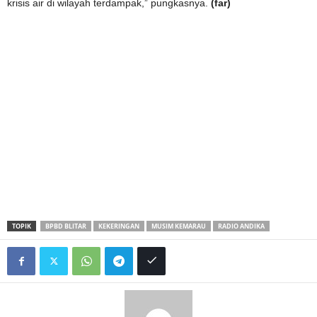
krisis air di wilayah terdampak,” pungkasnya.
(far)
TOPIK
BPBD BLITAR
KEKERINGAN
MUSIM KEMARAU
RADIO ANDIKA