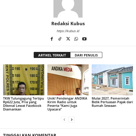
Redaksi Kubus
https://kubus.id
ARTIKEL TERKAIT
DARI PENULIS
TKW Tulungagung Tertipu
Unik! Pendengar ANDIKA
Mulai 2027, Pemerintah
Rp622 Juta, Pria yang
Kirim Radio untuk
Bidik Perluasan Pajak dari
Dikenal Lewat Facebook
Peserta “Kami Juga
Rumah Sewaan
Diamankan
Upacara”
TINGGALKAN KOMENTAR