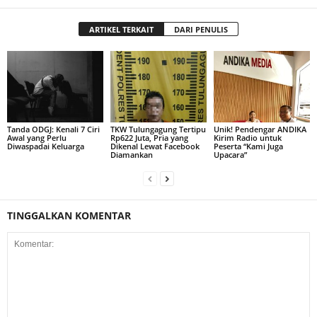
ARTIKEL TERKAIT
DARI PENULIS
Tanda ODGJ: Kenali 7 Ciri
TKW Tulungagung Tertipu
Unik! Pendengar ANDIKA
Awal yang Perlu
Rp622 Juta, Pria yang
Kirim Radio untuk
Diwaspadai Keluarga
Dikenal Lewat Facebook
Peserta “Kami Juga
Diamankan
Upacara”
TINGGALKAN KOMENTAR