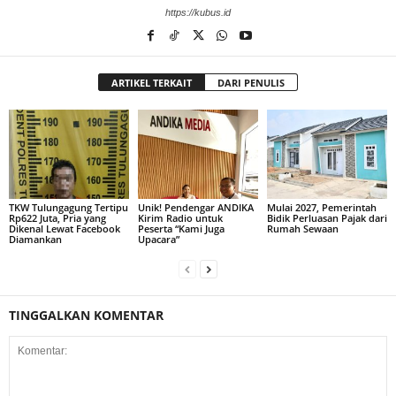
https://kubus.id
ARTIKEL TERKAIT
DARI PENULIS
TKW Tulungagung Tertipu
Unik! Pendengar ANDIKA
Mulai 2027, Pemerintah
Rp622 Juta, Pria yang
Kirim Radio untuk
Bidik Perluasan Pajak dari
Dikenal Lewat Facebook
Peserta “Kami Juga
Rumah Sewaan
Diamankan
Upacara”
TINGGALKAN KOMENTAR