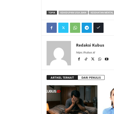
TOPIK
KEHIDUPAN USIA 20AN
KESEHATAN MENTAL
Redaksi Kubus
https://kubus.id
ARTIKEL TERKAIT
DARI PENULIS