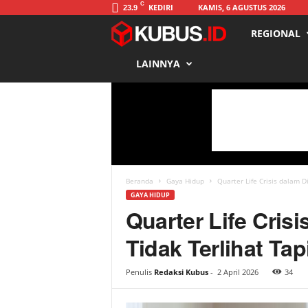
C
KEDIRI
KAMIS, 6 AGUSTUS 2026
23.9
REGIONAL
K
LAINNYA
u
b
u
s
Beranda
Gaya Hidup
Quarter Life Crisis dalam D
GAYA HIDUP
Quarter Life Cris
Tidak Terlihat Ta
Penulis
Redaksi Kubus
-
2 April 2026
34