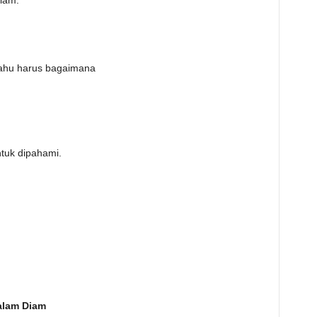
diam:
k tahu harus bagaimana
tuk dipahami.
alam Diam