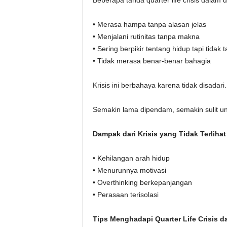
Beberapa tanda quarter life crisis dalam 
• Merasa hampa tanpa alasan jelas
• Menjalani rutinitas tanpa makna
• Sering berpikir tentang hidup tapi tida
• Tidak merasa benar-benar bahagia
Krisis ini berbahaya karena tidak disadari.
Semakin lama dipendam, semakin sulit un
Dampak dari Krisis yang Tidak Terlihat
• Kehilangan arah hidup
• Menurunnya motivasi
• Overthinking berkepanjangan
• Perasaan terisolasi
Tips Menghadapi Quarter Life Crisis d