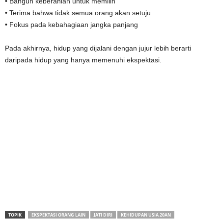
• Bangun keberanian untuk memilih
• Terima bahwa tidak semua orang akan setuju
• Fokus pada kebahagiaan jangka panjang
Pada akhirnya, hidup yang dijalani dengan jujur lebih berarti
daripada hidup yang hanya memenuhi ekspektasi.
TOPIK
EKSPEKTASI ORANG LAIN
JATI DIRI
KEHIDUPAN USIA 20AN