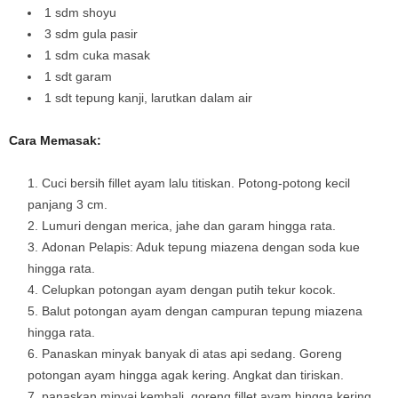
1 sdm shoyu
3 sdm gula pasir
1 sdm cuka masak
1 sdt garam
1 sdt tepung kanji, larutkan dalam air
Cara Memasak:
Cuci bersih fillet ayam lalu titiskan. Potong-potong kecil
panjang 3 cm.
Lumuri dengan merica, jahe dan garam hingga rata.
Adonan Pelapis: Aduk tepung miazena dengan soda kue
hingga rata.
Celupkan potongan ayam dengan putih tekur kocok.
Balut potongan ayam dengan campuran tepung miazena
hingga rata.
Panaskan minyak banyak di atas api sedang. Goreng
potongan ayam hingga agak kering. Angkat dan tiriskan.
panaskan minyaj kembali, goreng fillet ayam hingga kering