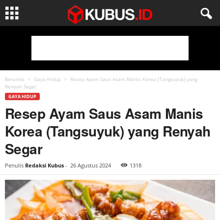
Beranda
Gaya Hidup
Resep Ayam Saus Asam Manis Korea (Tangsuyuk) yang
Renyah Segar
GAYA HIDUP
Resep Ayam Saus Asam Manis
Korea (Tangsuyuk) yang Renyah
Segar
Penulis
Redaksi Kubus
-
26 Agustus 2024
1318