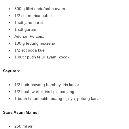
300 g fillet dada/paha ayam
1/2 sdt merica bubuk
1 sdt jahe parut
1 sdt garam
Adonan Pelapis:
100 g tepung miazena
1/2 sdt soda kue
1 butir putih telur ayam, kocok
Sayuran:
1/2 butir bawang bombay, iris kasar
1/2 buah wortel, iris tipis panjang
1 buah timun putih, buang bijinya, potong kasar
Saus Asam Manis:
250 ml air