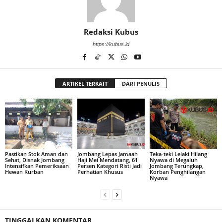
Redaksi Kubus
https://kubus.id
ARTIKEL TERKAIT
DARI PENULIS
Pastikan Stok Aman dan
Jombang Lepas Jamaah
Teka-teki Lelaki Hilang
Sehat, Disnak Jombang
Haji Mei Mendatang, 61
Nyawa di Megaluh
Intensifkan Pemeriksaan
Persen Kategori Risti Jadi
Jombang Terungkap,
Hewan Kurban
Perhatian Khusus
Korban Penghilangan
Nyawa
TINGGALKAN KOMENTAR