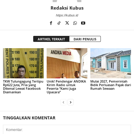
Redaksi Kubus
https://kubus.id
ARTIKEL TERKAIT
DARI PENULIS
TKW Tulungagung Tertipu
Unik! Pendengar ANDIKA
Mulai 2027, Pemerintah
Rp622 Juta, Pria yang
Kirim Radio untuk
Bidik Perluasan Pajak dari
Dikenal Lewat Facebook
Peserta “Kami Juga
Rumah Sewaan
Diamankan
Upacara”
TINGGALKAN KOMENTAR