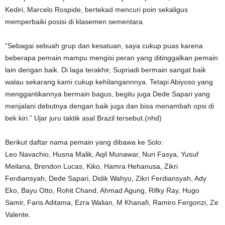
Kediri, Marcelo Rospide, bertekad mencuri poin sekaligus
memperbaiki posisi di klasemen sementara.
“Sebagai sebuah grup dan kesatuan, saya cukup puas karena
beberapa pemain mampu mengisi peran yang ditinggalkan pemain
lain dengan baik. Di laga terakhir, Supriadi bermain sangat baik
walau sekarang kami cukup kehilangannnya. Tetapi Abiyoso yang
menggantikannya bermain bagus, begitu juga Dede Sapari yang
menjalani debutnya dengan baik juga dan bisa menambah opsi di
bek kiri.” Ujar juru taktik asal Brazil tersebut.(nhd)
Berikut daftar nama pemain yang dibawa ke Solo:
Leo Navachio, Husna Malik, Aqil Munawar, Nuri Fasya, Yusuf
Meilana, Brendon Lucas, Kiko, Hamra Hehanusa, Zikri
Ferdiansyah, Dede Sapari, Didik Wahyu, Zikri Ferdiansyah, Ady
Eko, Bayu Otto, Rohit Chand, Ahmad Agung, Rifky Ray, Hugo
Samir, Faris Aditama, Ezra Walian, M Khanafi, Ramiro Fergonzi, Ze
Valente.