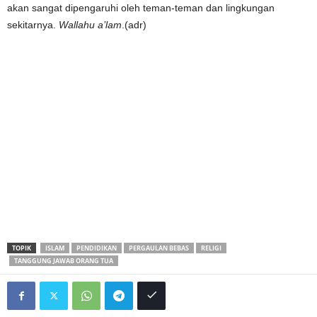
akan sangat dipengaruhi oleh teman-teman dan lingkungan
sekitarnya.
Wallahu a’lam
.(adr)
TOPIK
ISLAM
PENDIDIKAN
PERGAULAN BEBAS
RELIGI
TANGGUNG JAWAB ORANG TUA