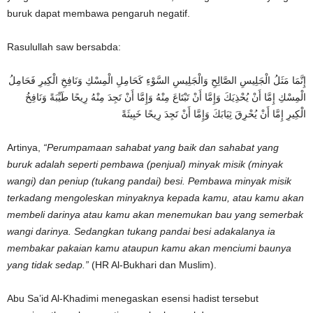
buruk dapat membawa pengaruh negatif.
Rasulullah saw bersabda:
إِنَّمَا مَثَلُ الْجَلِيسِ الصَّالِحِ وَالْجَلِيسِ السَّوْءِ كَحَامِلِ الْمِسْكِ وَنَافِخِ الْكِيرِ فَحَامِلُ
الْمِسْكِ إِمَّا أَنْ يُحْذِيَكَ وَإِمَّا أَنْ تَبْتَاعَ مِنْهُ وَإِمَّا أَنْ تَجِدَ مِنْهُ رِيحًا طَيِّبَةً وَنَافِخُ
الْكِيرِ إِمَّا أَنْ يُحْرِقَ ثِيَابَكَ وَإِمَّا أَنْ تَجِدَ رِيحًا خَبِيثَةً
Artinya,
“Perumpamaan sahabat yang baik dan sahabat yang
buruk adalah seperti pembawa (penjual) minyak misik (minyak
wangi) dan peniup (tukang pandai) besi. Pembawa minyak misik
terkadang mengoleskan minyaknya kepada kamu, atau kamu akan
membeli darinya atau kamu akan menemukan bau yang semerbak
wangi darinya. Sedangkan tukang pandai besi adakalanya ia
membakar pakaian kamu ataupun kamu akan menciumi baunya
yang tidak sedap.”
(HR Al-Bukhari dan Muslim).
Abu Sa’id Al-Khadimi menegaskan esensi hadist tersebut