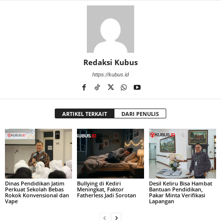
Redaksi Kubus
https://kubus.id
ARTIKEL TERKAIT
DARI PENULIS
Dinas Pendidikan Jatim
Bullying di Kediri
Desil Keliru Bisa Hambat
Perkuat Sekolah Bebas
Meningkat, Faktor
Bantuan Pendidikan,
Rokok Konvensional dan
Fatherless Jadi Sorotan
Pakar Minta Verifikasi
Vape
Lapangan