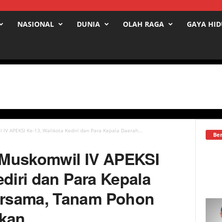
NASIONAL
DUNIA
OLAH RAGA
GAYA HI
IV APEKSI Ke-13, Walikota Kediri dan Para Kepala Daerah...
Ber
 Muskomwil IV APEKSI
ediri dan Para Kepala
rsama, Tanam Pohon
Ikan