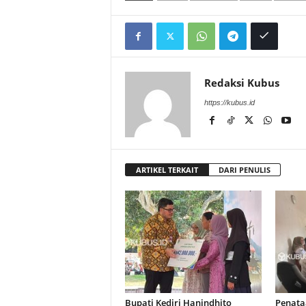
Redaksi Kubus
https://kubus.id
ARTIKEL TERKAIT
DARI PENULIS
Bupati Kediri Hanindhito
Penataa