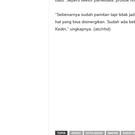
Batu. Seperti sektor pariwisata, produk h
“Sebenarnya sudah pamitan tapi tidak ja
hal yang bisa disinergikan. Sudah ada b
Kediri,” ungkapnya. (atc/nhd)
TOPIK
APEKSI
KOTA KEDIRI
MAPAN
RADIO A