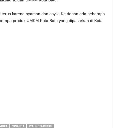
oltikultura, dan UMKM Kota Batu.
di terus karena nyaman dan asyik. Ke depan ada beberapa
eberapa produk UMKM Kota Batu yang dipasarkan di Kota
NDIKA
VINANDA
WALIKOTA KEDIRI