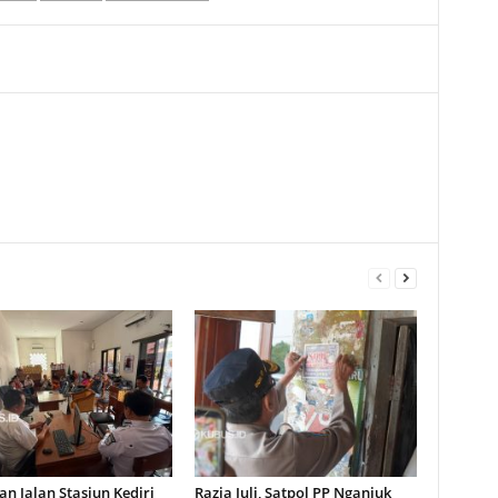
n Jalan Stasiun Kediri
Razia Juli, Satpol PP Nganjuk