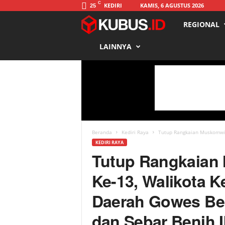
C
KEDIRI
KAMIS, 6 AGUSTUS 2026
25
REGIONAL
K
LAINNYA
u
b
u
s
Beranda
Kediri Raya
Tutup Rangkaian Muskomwil 
KEDIRI RAYA
Tutup Rangkaian
Ke-13, Walikota K
Daerah Gowes Be
dan Sebar Benih 