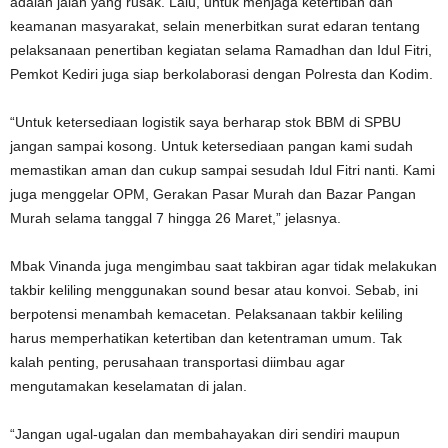
adalah jalan yang rusak. Lalu, untuk menjaga ketertiban dan
keamanan masyarakat, selain menerbitkan surat edaran tentang
pelaksanaan penertiban kegiatan selama Ramadhan dan Idul Fitri,
Pemkot Kediri juga siap berkolaborasi dengan Polresta dan Kodim.
“Untuk ketersediaan logistik saya berharap stok BBM di SPBU
jangan sampai kosong. Untuk ketersediaan pangan kami sudah
memastikan aman dan cukup sampai sesudah Idul Fitri nanti. Kami
juga menggelar OPM, Gerakan Pasar Murah dan Bazar Pangan
Murah selama tanggal 7 hingga 26 Maret,” jelasnya.
Mbak Vinanda juga mengimbau saat takbiran agar tidak melakukan
takbir keliling menggunakan sound besar atau konvoi. Sebab, ini
berpotensi menambah kemacetan. Pelaksanaan takbir keliling
harus memperhatikan ketertiban dan ketentraman umum. Tak
kalah penting, perusahaan transportasi diimbau agar
mengutamakan keselamatan di jalan.
“Jangan ugal-ugalan dan membahayakan diri sendiri maupun