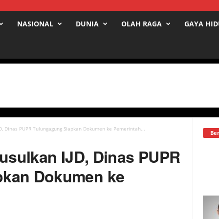
NASIONAL
DUNIA
OLAH RAGA
GAYA HI
IJD, Dinas PUPR Tulungagung Siapkan Dokumen ke Pemerintah...
Ber
iusulkan IJD, Dinas PUPR
pkan Dokumen ke