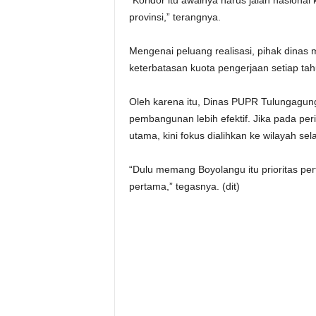
“Koridor itu awalnya harus jalan nasional 
provinsi,” terangnya.
Mengenai peluang realisasi, pihak dinas
keterbatasan kuota pengerjaan setiap ta
Oleh karena itu, Dinas PUPR Tulungagung
pembangunan lebih efektif. Jika pada pe
utama, kini fokus dialihkan ke wilayah sel
“Dulu memang Boyolangu itu prioritas pert
pertama,” tegasnya. (dit)