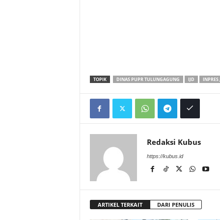
TOPIK
DINAS PUPR TULUNGAGUNG
IJD
INPRES 
Redaksi Kubus
https://kubus.id
ARTIKEL TERKAIT
DARI PENULIS