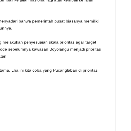
kembali ke jalan nasional lagi atau kembali ke jalan
 menyadari bahwa pemerintah pusat biasanya memiliki
hunnya.
 melakukan penyesuaian skala prioritas agar target
riode sebelumnya kawasan Boyolangu menjadi prioritas
atan.
ama. Lha ini kita coba yang Pucanglaban di prioritas