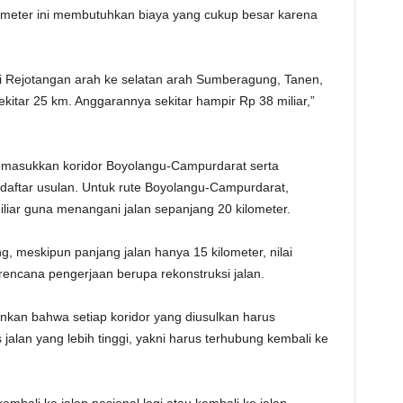
lometer ini membutuhkan biaya yang cukup besar karena
di Rejotangan arah ke selatan arah Sumberagung, Tanen,
sekitar 25 km. Anggarannya sekitar hampir Rp 38 miliar,”
memasukkan koridor Boyolangu-Campurdarat serta
ftar usulan. Untuk rute Boyolangu-Campurdarat,
liar guna menangani jalan sepanjang 20 kilometer.
 meskipun panjang jalan hanya 15 kilometer, nilai
rencana pengerjaan berupa rekonstruksi jalan.
ankan bahwa setiap koridor yang diusulkan harus
 jalan yang lebih tinggi, yakni harus terhubung kembali ke