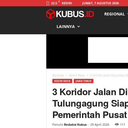
C
KEDIRI
JUMAT, 7 AGUSTUS 2026
22.5
REGIONAL
K
LAINNYA
u
b
u
s
Beranda
Kediri Raya
3 Koridor Jalan Diusulkan 
KEDIRI RAYA
JAWA TIMUR
3 Koridor Jalan D
Tulungagung Sia
Pemerintah Pusat
Penulis
Redaksi Kubus
-
29 April 2026
111