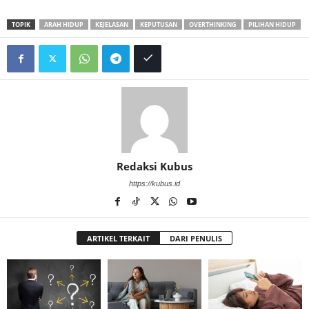
TOPIK
ARAH HIDUP
KEJELASAN
KEPUTUSAN
OVERTHINKING
PILIHAN HIDUP
Redaksi Kubus
https://kubus.id
ARTIKEL TERKAIT
DARI PENULIS