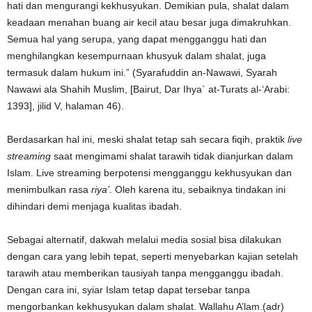
hati dan mengurangi kekhusyukan. Demikian pula, shalat dalam
keadaan menahan buang air kecil atau besar juga dimakruhkan.
Semua hal yang serupa, yang dapat mengganggu hati dan
menghilangkan kesempurnaan khusyuk dalam shalat, juga
termasuk dalam hukum ini.” (Syarafuddin an-Nawawi, Syarah
Nawawi ala Shahih Muslim, [Bairut, Dar Ihya` at-Turats al-‘Arabi:
1393], jilid V, halaman 46).
Berdasarkan hal ini, meski shalat tetap sah secara fiqih, praktik
live
streaming
saat mengimami shalat tarawih tidak dianjurkan dalam
Islam. Live streaming berpotensi mengganggu kekhusyukan dan
menimbulkan rasa
riya’
. Oleh karena itu, sebaiknya tindakan ini
dihindari demi menjaga kualitas ibadah.
Sebagai alternatif, dakwah melalui media sosial bisa dilakukan
dengan cara yang lebih tepat, seperti menyebarkan kajian setelah
tarawih atau memberikan tausiyah tanpa mengganggu ibadah.
Dengan cara ini, syiar Islam tetap dapat tersebar tanpa
mengorbankan kekhusyukan dalam shalat. Wallahu A’lam.(adr)