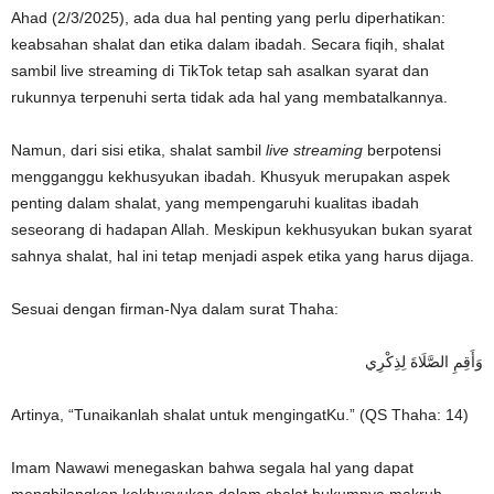
Ahad (2/3/2025), ada dua hal penting yang perlu diperhatikan:
keabsahan shalat dan etika dalam ibadah. Secara fiqih, shalat
sambil live streaming di TikTok tetap sah asalkan syarat dan
rukunnya terpenuhi serta tidak ada hal yang membatalkannya.
Namun, dari sisi etika, shalat sambil
live streaming
berpotensi
mengganggu kekhusyukan ibadah. Khusyuk merupakan aspek
penting dalam shalat, yang mempengaruhi kualitas ibadah
seseorang di hadapan Allah. Meskipun kekhusyukan bukan syarat
sahnya shalat, hal ini tetap menjadi aspek etika yang harus dijaga.
Sesuai dengan firman-Nya dalam surat Thaha:
وَأَقِمِ الصَّلَاةَ لِذِكْرِي
Artinya, “Tunaikanlah shalat untuk mengingatKu.” (QS Thaha: 14)
Imam Nawawi menegaskan bahwa segala hal yang dapat
menghilangkan kekhusyukan dalam shalat hukumnya makruh.