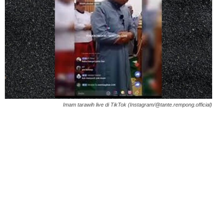
Imam tarawih live di TikTok (Instagram/@tante.rempong.official)