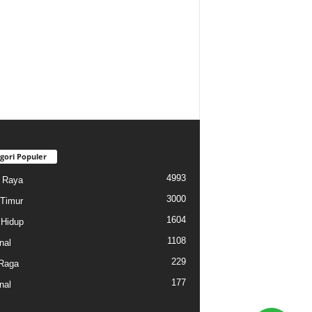
gori Populer
4993
i Raya
3000
Timur
1604
Hidup
1108
nal
229
Raga
177
nal