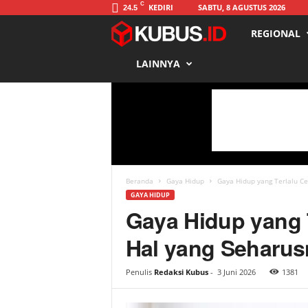
C
KEDIRI
SABTU, 8 AGUSTUS 2026
24.5
REGIONAL
K
LAINNYA
u
b
u
s
Beranda
Gaya Hidup
Gaya Hidup yang Terlalu C
GAYA HIDUP
Gaya Hidup yang 
Hal yang Seharus
Penulis
Redaksi Kubus
-
3 Juni 2026
1381