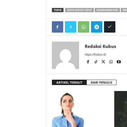
TOPIK
GAYA HIDUP CEPAT
KESADARAN DIRI
MA
Redaksi Kubus
https://kubus.id
ARTIKEL TERKAIT
DARI PENULIS