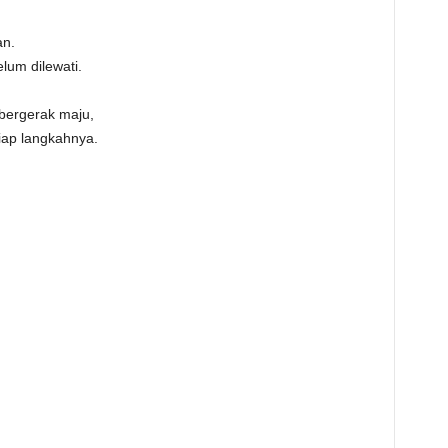
an.
lum dilewati.
bergerak maju,
tiap langkahnya.